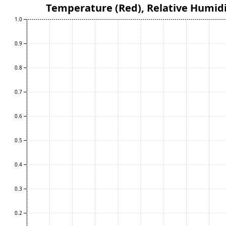
Temperature (Red), Relative Humidi
1.0
0.9
0.8
0.7
0.6
0.5
0.4
0.3
0.2